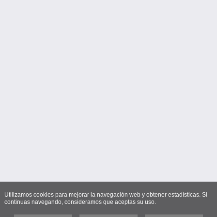
Utilizamos cookies para mejorar la navegación web y obtener estadísticas. Si
continuas navegando, consideramos que aceptas su uso.